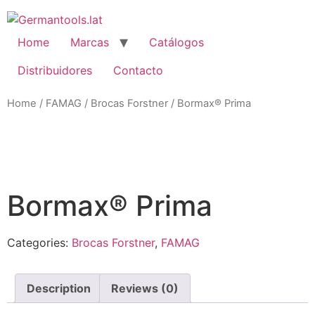
Skip
to
content
Home
Marcas
Catálogos
Distribuidores
Contacto
Home
/
FAMAG
/
Brocas Forstner
/ Bormax® Prima
Zo
Bormax® Prima
Categories:
Brocas Forstner
,
FAMAG
Description
Reviews (0)