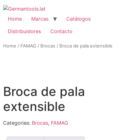
Skip
to
content
Home
Marcas
Catálogos
Distribuidores
Contacto
Home
/
FAMAG
/
Brocas
/ Broca de pala extensible
Zo
Broca de pala
extensible
Categories:
Brocas
,
FAMAG