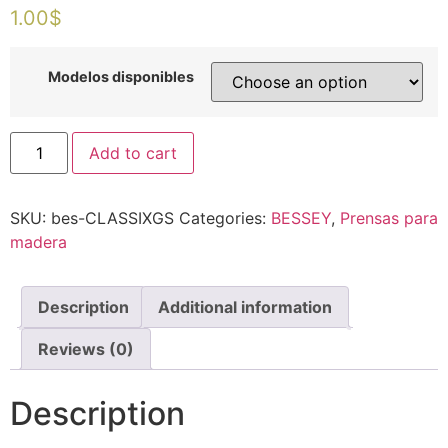
1.00
$
Modelos disponibles
Tornillo
Add to cart
de
apriete
todo
acero
SKU:
bes-CLASSIXGS
Categories:
BESSEY
,
Prensas para
GZ
Original
madera
BESSEY
quantity
Description
Additional information
Reviews (0)
Description