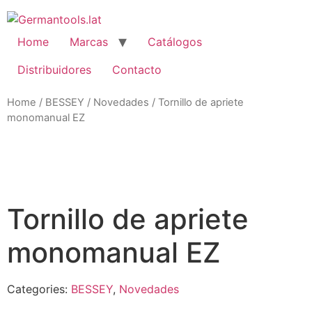
Skip
to
content
Home
Marcas
Catálogos
Distribuidores
Contacto
Home
/
BESSEY
/
Novedades
/ Tornillo de apriete
monomanual EZ
Zo
Tornillo de apriete
monomanual EZ
Categories:
BESSEY
,
Novedades