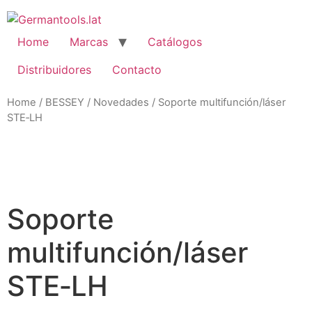
Skip
to
content
Home
Marcas
Catálogos
Distribuidores
Contacto
Home
/
BESSEY
/
Novedades
/ Soporte multifunción/láser
STE‑LH
Zo
Soporte
multifunción/láser
STE‑LH