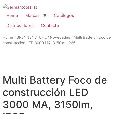
Skip
to
content
Home
Marcas
Catálogos
Distribuidores
Contacto
Home
/
BRENNENSTUHL
/
Novedades
/ Multi Battery Foco de
construcción LED 3000 MA, 3150lm, IP65
Zo
Multi Battery Foco de
construcción LED
3000 MA, 3150lm,