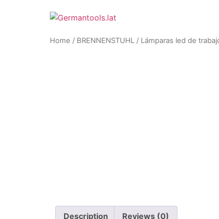
Skip
to
content
Home
/
BRENNENSTUHL
/
Lámparas led de trabaj
Description
Reviews (0)