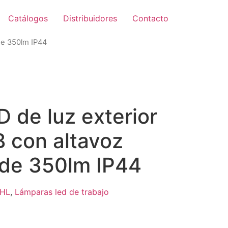
Catálogos
Distribuidores
Contacto
 de 350lm IP44
Zoom
D de luz exterior
B con altavoz
 de 350lm IP44
HL
,
Lámparas led de trabajo