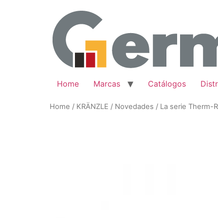
Skip
to
content
Home
Marcas
Catálogos
Dist
Home
/
KRÄNZLE
/
Novedades
/ La serie Therm-