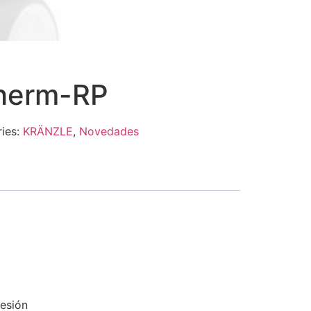
Therm-RP
ies:
KRÄNZLE
,
Novedades
resión