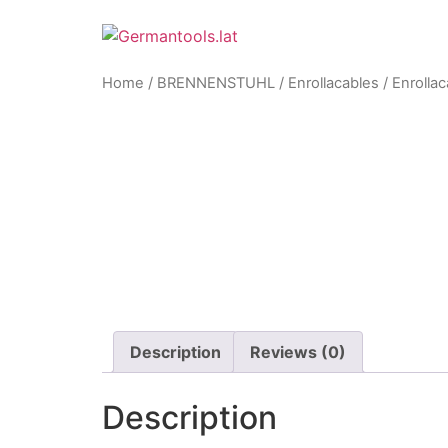
Skip
to
content
Home
/
BRENNENSTUHL
/
Enrollacables
/ Enrolla
Zoom
Description
Reviews (0)
Description