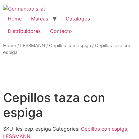
Skip
to
content
Home
Marcas
Catálogos
Distribuidores
Contacto
Home
/
LESSMANN
/
Cepillos con espiga
/ Cepillos taza con
espiga
Zo
Cepillos taza con
espiga
SKU:
les-cep-espiga
Categories:
Cepillos con espiga
,
LESSMANN