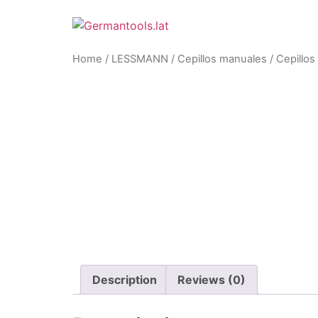
Skip
to
content
Home
/
LESSMANN
/
Cepillos manuales
/ Cepillos
Description
Reviews (0)