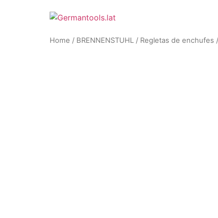
Skip
to
content
Home
/
BRENNENSTUHL
/
Regletas de enchufes
/