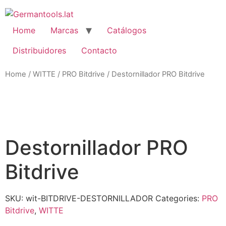
Skip
to
content
Home
Marcas
Catálogos
Distribuidores
Contacto
Home
/
WITTE
/
PRO Bitdrive
/ Destornillador PRO Bitdrive
Zo
Destornillador PRO
Bitdrive
SKU:
wit-BITDRIVE-DESTORNILLADOR
Categories:
PRO
Bitdrive
,
WITTE