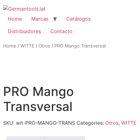
Skip
to
content
Home
Marcas
Catálogos
Distribuidores
Contacto
Home
/
WITTE
/
Otros
/ PRO Mango Transversal
Zo
PRO Mango
Transversal
SKU:
wit-PRO-MANGO-TRANS
Categories:
Otros
,
WITTE