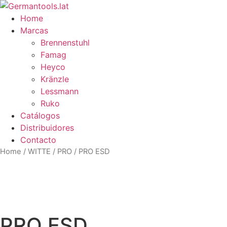
Skip
to
Home
content
Marcas
Brennenstuhl
Famag
Heyco
Kränzle
Lessmann
Ruko
Catálogos
Distribuidores
Contacto
Home
/
WITTE
/
PRO
/ PRO ESD
Zo
PRO ESD