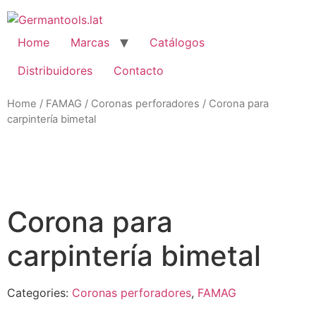
Skip
to
content
Home
Marcas
Catálogos
Distribuidores
Contacto
Home
/
FAMAG
/
Coronas perforadores
/ Corona para
carpintería bimetal
Zo
Corona para
carpintería bimetal
Categories:
Coronas perforadores
,
FAMAG