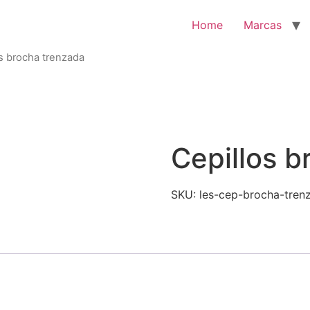
Home
Marcas
os brocha trenzada
Cepillos b
SKU:
les-cep-brocha-tren