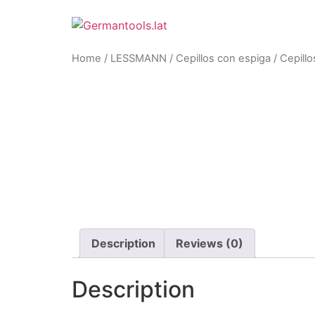
Skip
to
content
Home
/
LESSMANN
/
Cepillos con espiga
/ Cepill
Description
Reviews (0)
Description