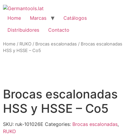
Skip
to
content
Home
Marcas
Catálogos
Distribuidores
Contacto
Home
/
RUKO
/
Brocas escalonadas
/ Brocas escalonadas
HSS y HSSE – Co5
Zo
Brocas escalonadas
HSS y HSSE – Co5
SKU:
ruk-101026E
Categories:
Brocas escalonadas
,
RUKO