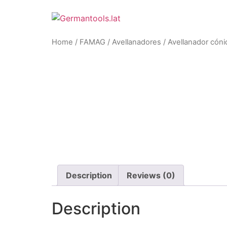
Skip
to
content
Home
/
FAMAG
/
Avellanadores
/ Avellanador cóni
Description
Reviews (0)
Description