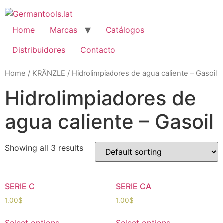
Skip
to
content
Home
Marcas
Catálogos
Distribuidores
Contacto
Home
/
KRÄNZLE
/ Hidrolimpiadores de agua caliente – Gasoil
Hidrolimpiadores de
agua caliente – Gasoil
Showing all 3 results
SERIE C
SERIE CA
1.00
$
1.00
$
Select options
Select options