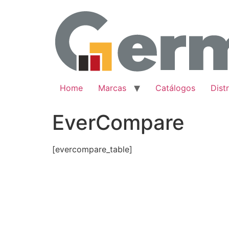
Skip
to
content
Home
Marcas
Catálogos
Dist
EverCompare
[evercompare_table]