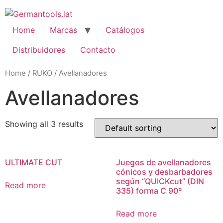
Skip
to
content
Home
Marcas
Catálogos
Distribuidores
Contacto
Home
/
RUKO
/ Avellanadores
Avellanadores
Showing all 3 results
ULTIMATE CUT
Juegos de avellanadores
cónicos y desbarbadores
según “QUICKcut” (DIN
Read more
335) forma C 90º
Read more